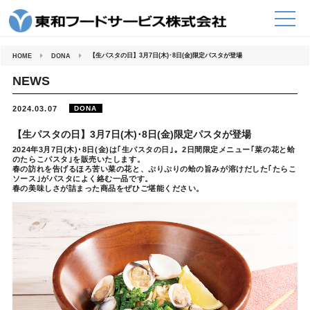
コ
ン
テ
ン
ツ
へ
【生パスタの日】3月7日(木)･8日(金)限定パスタが登場
HOME
DONA
ス
キ
ッ
NEWS
プ
2024.03.07
DONA
【生パスタの日】3月7日(木)･8日(金)限定パスタが登場
2024年3月7日(木)･8日(金)は｢生パスタの日｣。2日間限定メニュー｢菜の花と蛤
のたらこパスタ｣を販売いたします。
春の訪れを告げるほろ苦い菜の花と、ぷりぷりの蛤の旨みが溶けだした｢たらこ
ソース｣がパスタによく絡む一品です。
春の美味しさが詰まった商品をぜひご堪能ください。