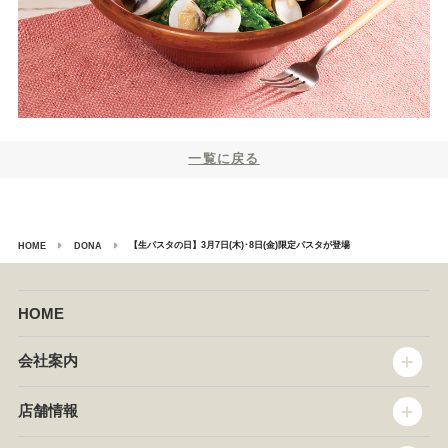
一覧に戻る
【生パスタの日】3月7日(木)･8日(金)限定パスタが登場
HOME
DONA
HOME
会社案内
トップメッセージ
店舗情報
企業情報
沿革
店舗情報