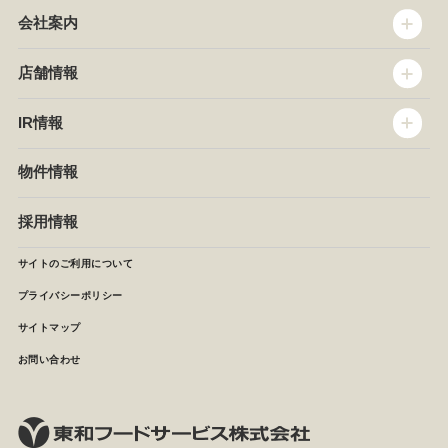
会社案内
トップメッセージ
店舗情報
企業情報
沿革
店舗情報
IR情報
セントラルキッチン
椿屋珈琲
サステナビリティ
ダッキーダック
IR情報
物件情報
NEWS
イタリアンダイニングDONA
IRニュース
ぱすたかん・こてがえし
中期経営計画
採用情報
店舗検索
月次報告
決算短信
サイトのご利用について
IRライブラリ
プライバシーポリシー
IRカレンダー
サイトマップ
株主の皆様へ
よくあるご質問 (株主優待制度)
お問い合わせ
お問い合わせ