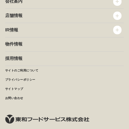
会社案内
トップメッセージ
店舗情報
企業情報
沿革
店舗情報
IR情報
セントラルキッチン
椿屋珈琲
サステナビリティ
ダッキーダック
IR情報
物件情報
NEWS
イタリアンダイニングDONA
IRニュース
ぱすたかん・こてがえし
中期経営計画
採用情報
店舗検索
月次報告
決算短信
サイトのご利用について
IRライブラリ
プライバシーポリシー
IRカレンダー
サイトマップ
株主の皆様へ
よくあるご質問 (株主優待制度)
お問い合わせ
お問い合わせ