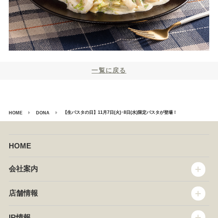
一覧に戻る
【生パスタの日】11月7日(火)･8日(水)限定パスタが登場！
HOME
DONA
HOME
会社案内
トップメッセージ
店舗情報
企業情報
沿革
店舗情報
IR情報