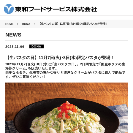
コ
ン
テ
ン
ツ
へ
【生パスタの日】11月7日(火)･8日(水)限定パスタが登場！
HOME
DONA
ス
キ
ッ
NEWS
プ
2023.11.06
DONA
【生パスタの日】11月7日(火)･8日(水)限定パスタが登場！
2023年11月7日(火)･8日(水)は｢生パスタの日｣。2日間限定で｢国産ホタテの生
海苔クリーム｣を販売いたします。
肉厚なホタテ、生海苔の豊かな香りと濃厚なクリームがパスタに絡んで絶品で
す。ぜひご賞味ください！