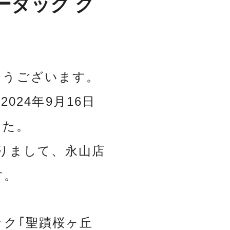
ーダック グ
とうございます。
024年9月16日
した。
たりまして、永山店
す。
ク｢聖蹟桜ヶ丘