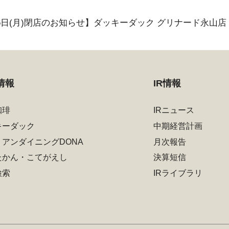
16日(月)閉店のお知らせ】ダッキーダック グリナード永山店
情報
IR情報
珈琲
IRニュース
キーダック
中期経営計画
リアンダイニングDONA
月次報告
たかん・こてがえし
決算短信
検索
IRライブラリ