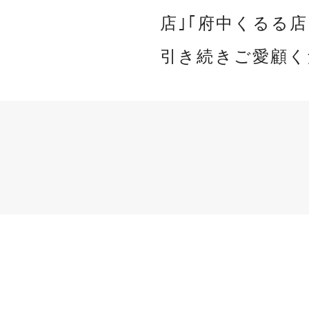
店｣｢府中くるる
引き続きご愛顧く