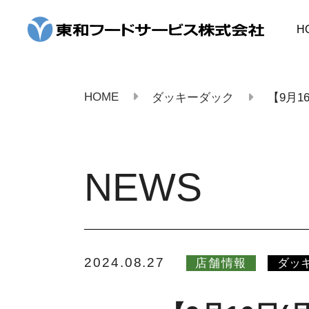
コ
ン
H
テ
ン
ツ
へ
ス
HOME
ダッキーダック
【9月
キ
ッ
プ
NEWS
2024.08.27
店舗情報
ダッ