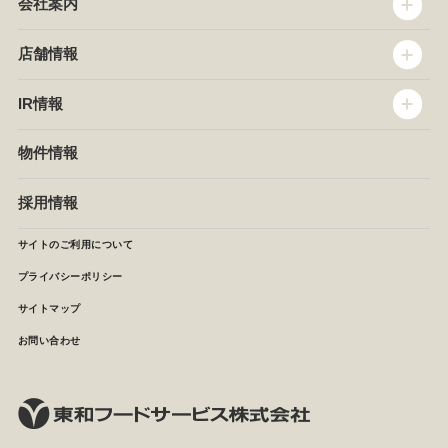
会社案内
トップメッセージ
店舗情報
企業情報
沿革
店舗情報
IR情報
セントラルキッチン
椿屋珈琲
サステナビリティ
ダッキーダック
IR情報
物件情報
NEWS
イタリアンダイニングDONA
IRニュース
ぱすたかん・こてがえし
中期経営計画
採用情報
店舗検索
月次報告
決算短信
サイトのご利用について
IRライブラリ
プライバシーポリシー
IRカレンダー
サイトマップ
株主の皆様へ
よくあるご質問 (株主優待制度)
お問い合わせ
お問い合わせ