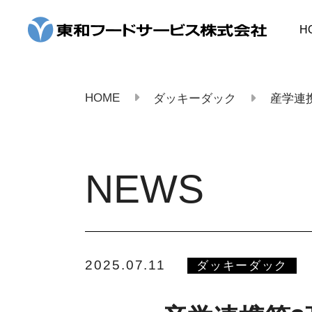
コ
ン
H
テ
ン
ツ
へ
ス
HOME
ダッキーダック
産学連携
キ
ッ
プ
NEWS
2025.07.11
ダッキーダック