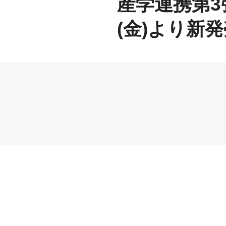
産学連携第3
(金)より新