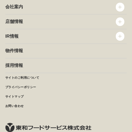
会社案内
トップメッセージ
店舗情報
企業情報
沿革
店舗情報
IR情報
セントラルキッチン
椿屋珈琲
サステナビリティ
ダッキーダック
IR情報
物件情報
NEWS
イタリアンダイニングDONA
IRニュース
ぱすたかん・こてがえし
中期経営計画
採用情報
店舗検索
月次報告
決算短信
サイトのご利用について
IRライブラリ
プライバシーポリシー
IRカレンダー
サイトマップ
株主の皆様へ
よくあるご質問 (株主優待制度)
お問い合わせ
お問い合わせ