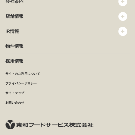
会社案内
トップメッセージ
店舗情報
企業情報
沿革
店舗情報
IR情報
セントラルキッチン
椿屋珈琲
サステナビリティ
ダッキーダック
IR情報
物件情報
NEWS
イタリアンダイニングDONA
IRニュース
ぱすたかん・こてがえし
中期経営計画
採用情報
店舗検索
月次報告
決算短信
サイトのご利用について
IRライブラリ
プライバシーポリシー
IRカレンダー
サイトマップ
株主の皆様へ
よくあるご質問 (株主優待制度)
お問い合わせ
お問い合わせ