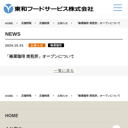
コ
ン
テ
ン
ツ
へ
店舗情報
店舗検索
お知らせ
「椿屋珈琲 焙煎所」オープンについて
HOME
ス
キ
ッ
NEWS
プ
お知らせ
椿屋珈琲
2024.10.01
「椿屋珈琲 焙煎所」オープンについて
一覧に戻る
店舗情報
店舗検索
お知らせ
「椿屋珈琲 焙煎所」オープンについて
HOME
HOME