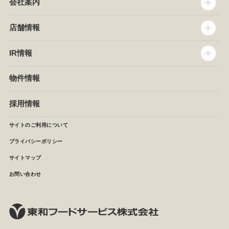
会社案内
トップメッセージ
店舗情報
企業情報
沿革
店舗情報
IR情報
セントラルキッチン
椿屋珈琲
サステナビリティ
ダッキーダック
IR情報
物件情報
NEWS
イタリアンダイニングDONA
IRニュース
ぱすたかん・こてがえし
中期経営計画
採用情報
店舗検索
月次報告
決算短信
サイトのご利用について
IRライブラリ
プライバシーポリシー
IRカレンダー
サイトマップ
株主の皆様へ
よくあるご質問 (株主優待制度)
お問い合わせ
お問い合わせ