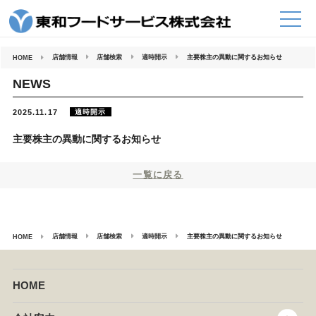
コ
ン
テ
ン
ツ
へ
店舗情報
店舗検索
適時開示
主要株主の異動に関するお知らせ
HOME
ス
キ
ッ
NEWS
プ
適時開示
2025.11.17
主要株主の異動に関するお知らせ
一覧に戻る
店舗情報
店舗検索
適時開示
主要株主の異動に関するお知らせ
HOME
HOME