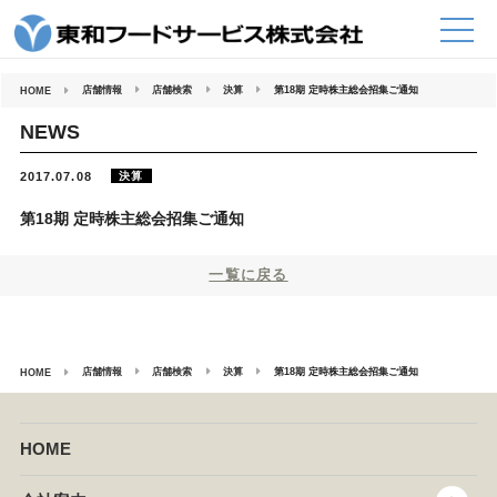
コ
ン
テ
ン
ツ
へ
店舗情報
店舗検索
決算
第18期 定時株主総会招集ご通知
HOME
ス
キ
ッ
NEWS
プ
決算
2017.07.08
第18期 定時株主総会招集ご通知
一覧に戻る
店舗情報
店舗検索
決算
第18期 定時株主総会招集ご通知
HOME
HOME