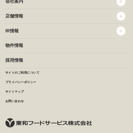
会社案内
トップメッセージ
店舗情報
企業情報
沿革
店舗情報
IR情報
セントラルキッチン
椿屋珈琲
サステナビリティ
ダッキーダック
IR情報
物件情報
NEWS
イタリアンダイニングDONA
IRニュース
ぱすたかん・こてがえし
中期経営計画
採用情報
店舗検索
月次報告
決算短信
サイトのご利用について
IRライブラリ
プライバシーポリシー
IRカレンダー
サイトマップ
株主の皆様へ
よくあるご質問 (株主優待制度)
お問い合わせ
お問い合わせ