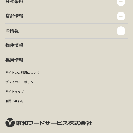
会社案内
トップメッセージ
店舗情報
企業情報
沿革
店舗情報
IR情報
セントラルキッチン
椿屋珈琲
サステナビリティ
ダッキーダック
IR情報
物件情報
NEWS
イタリアンダイニングDONA
IRニュース
ぱすたかん・こてがえし
中期経営計画
採用情報
店舗検索
月次報告
決算短信
サイトのご利用について
IRライブラリ
プライバシーポリシー
IRカレンダー
サイトマップ
株主の皆様へ
よくあるご質問 (株主優待制度)
お問い合わせ
お問い合わせ