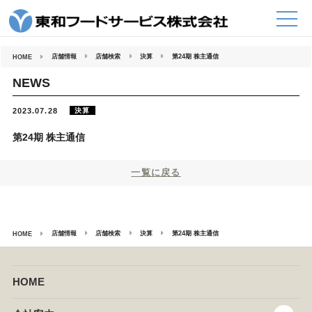
コ
ン
テ
ン
ツ
へ
店舗情報
店舗検索
決算
第24期 株主通信
HOME
ス
キ
ッ
NEWS
プ
決算
2023.07.28
第24期 株主通信
一覧に戻る
店舗情報
店舗検索
決算
第24期 株主通信
HOME
HOME