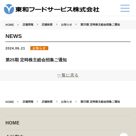
コ
ン
テ
ン
ツ
へ
店舗情報
店舗検索
お知らせ
第25期 定時株主総会招集ご通知
HOME
ス
キ
ッ
NEWS
プ
お知らせ
2024.06.21
第25期 定時株主総会招集ご通知
一覧に戻る
店舗情報
店舗検索
お知らせ
第25期 定時株主総会招集ご通知
HOME
HOME