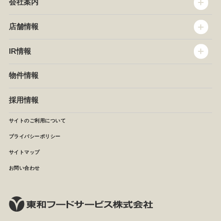
会社案内
トップメッセージ
店舗情報
企業情報
沿革
店舗情報
IR情報
セントラルキッチン
椿屋珈琲
サステナビリティ
ダッキーダック
IR情報
物件情報
NEWS
イタリアンダイニングDONA
IRニュース
ぱすたかん・こてがえし
中期経営計画
採用情報
店舗検索
月次報告
決算短信
サイトのご利用について
IRライブラリ
プライバシーポリシー
IRカレンダー
サイトマップ
株主の皆様へ
よくあるご質問 (株主優待制度)
お問い合わせ
お問い合わせ