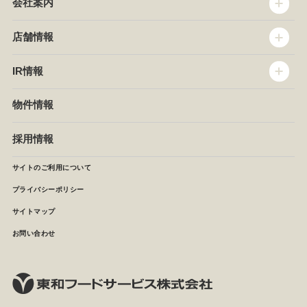
会社案内
トップメッセージ
店舗情報
企業情報
沿革
店舗情報
IR情報
セントラルキッチン
椿屋珈琲
サステナビリティ
ダッキーダック
IR情報
物件情報
NEWS
イタリアンダイニングDONA
IRニュース
ぱすたかん・こてがえし
中期経営計画
採用情報
店舗検索
月次報告
決算短信
サイトのご利用について
IRライブラリ
プライバシーポリシー
IRカレンダー
サイトマップ
株主の皆様へ
よくあるご質問 (株主優待制度)
お問い合わせ
お問い合わせ