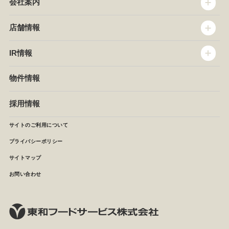
会社案内
トップメッセージ
店舗情報
企業情報
沿革
店舗情報
IR情報
セントラルキッチン
椿屋珈琲
サステナビリティ
ダッキーダック
IR情報
物件情報
NEWS
イタリアンダイニングDONA
IRニュース
ぱすたかん・こてがえし
中期経営計画
採用情報
店舗検索
月次報告
決算短信
サイトのご利用について
IRライブラリ
プライバシーポリシー
IRカレンダー
サイトマップ
株主の皆様へ
よくあるご質問 (株主優待制度)
お問い合わせ
お問い合わせ