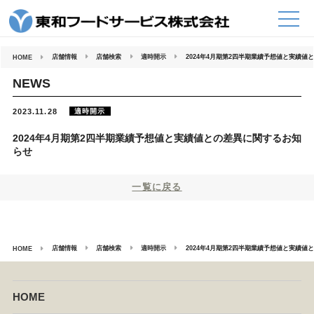
コ
ン
テ
ン
ツ
へ
店舗情報
店舗検索
適時開示
2024年4月期第2四半期業績予想値と実績値
HOME
ス
キ
ッ
NEWS
プ
適時開示
2023.11.28
2024年4月期第2四半期業績予想値と実績値との差異に関するお知
らせ
一覧に戻る
店舗情報
店舗検索
適時開示
2024年4月期第2四半期業績予想値と実績値
HOME
HOME