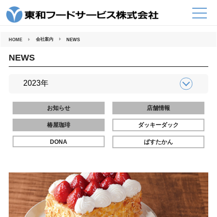
コ
ン
テ
ン
ツ
へ
会社案内
HOME
NEWS
ス
キ
ッ
NEWS
プ
お知らせ
店舗情報
椿屋珈琲
ダッキーダック
DONA
ぱすたかん