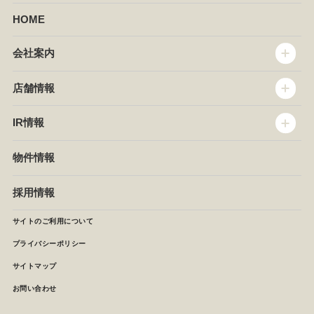
HOME
会社案内
トップメッセージ
店舗情報
企業情報
沿革
店舗情報
IR情報
セントラルキッチン
椿屋珈琲
サステナビリティ
ダッキーダック
IR情報
物件情報
NEWS
イタリアンダイニングDONA
IRニュース
ぱすたかん・こてがえし
中期経営計画
採用情報
店舗検索
月次報告
決算短信
サイトのご利用について
IRライブラリ
プライバシーポリシー
IRカレンダー
サイトマップ
株主の皆様へ
よくあるご質問 (株主優待制度)
お問い合わせ
お問い合わせ