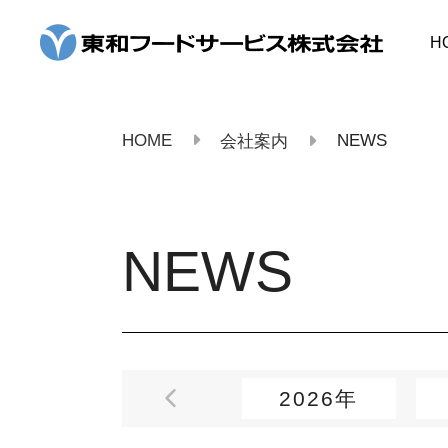
コ
ン
H
テ
ン
ツ
へ
ス
HOME
NEWS
会社案内
キ
ッ
プ
NEWS
2026年