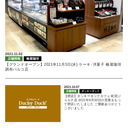
2021.11.02
店舗情報
椿屋珈琲
【グランドオープン】2021年11月3日(水) ケーキ･洋菓子 椿屋珈琲
調布パルコ店
2021.10.07
店舗情報
ダッキーダック
【閉店】ダッキーダックカフェ 町田ジ
ョルナ店 2021年9月30日の営業をもっ
て閉店いたしました ご愛顧ありがとう
ございました