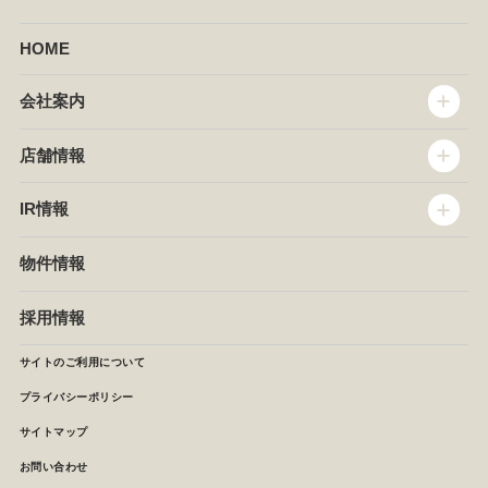
HOME
会社案内
トップメッセージ
店舗情報
企業情報
沿革
店舗情報
IR情報
セントラルキッチン
椿屋珈琲
サステナビリティ
ダッキーダック
IR情報
物件情報
NEWS
イタリアンダイニングDONA
IRニュース
ぱすたかん・こてがえし
中期経営計画
採用情報
店舗検索
月次報告
決算短信
サイトのご利用について
IRライブラリ
プライバシーポリシー
IRカレンダー
サイトマップ
株主の皆様へ
よくあるご質問 (株主優待制度)
お問い合わせ