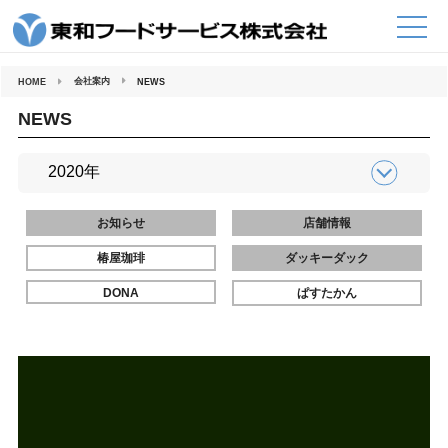
コ
ン
テ
ン
ツ
へ
会社案内
HOME
NEWS
ス
キ
ッ
NEWS
プ
お知らせ
店舗情報
椿屋珈琲
ダッキーダック
DONA
ぱすたかん