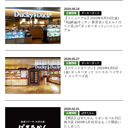
2020.08.18
店舗情報
ダッキーダック
【リニューアル】2020年8月21日(金)
｢EggEggキッチン 新百合ヶ丘エルミロ
ード店｣が｢ダッキーダック｣へリニュー
アル
2020.05.27
店舗情報
ダッキーダック
【グランドオープン】2020年6月5日
(金) ダッキーダック コースカ ベイサイ
ド ストアーズ店
2020.02.01
店舗情報
ぱすたかん
【閉店】ぱすたかん イオンモール川口
前川店 2020年1月31日をもって閉店い
たしました