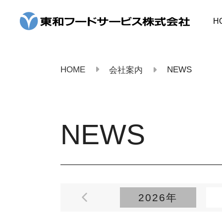
コ
ン
H
テ
ン
ツ
へ
ス
HOME
NEWS
会社案内
キ
ッ
プ
NEWS
2026年