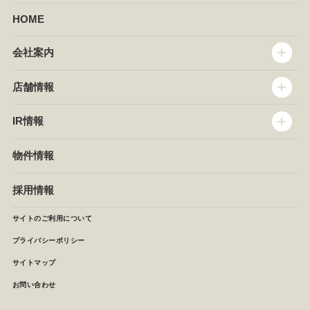
HOME
会社案内
トップメッセージ
店舗情報
企業情報
沿革
店舗情報
IR情報
セントラルキッチン
椿屋珈琲
サステナビリティ
ダッキーダック
IR情報
物件情報
NEWS
イタリアンダイニングDONA
IRニュース
ぱすたかん・こてがえし
中期経営計画
採用情報
店舗検索
月次報告
決算短信
サイトのご利用について
IRライブラリ
プライバシーポリシー
IRカレンダー
サイトマップ
株主の皆様へ
よくあるご質問 (株主優待制度)
お問い合わせ
お問い合わせ