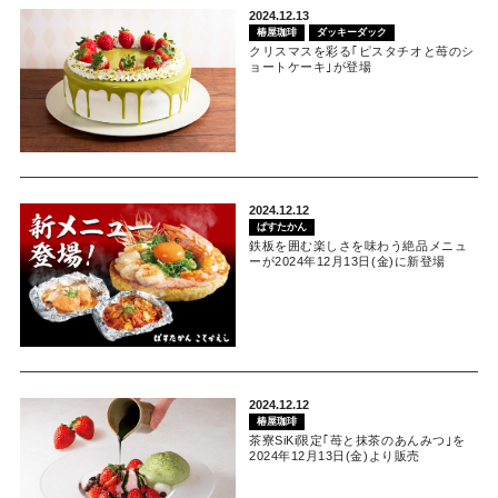
2024.12.13
椿屋珈琲
ダッキーダック
クリスマスを彩る｢ピスタチオと苺のシ
ョートケーキ｣が登場
2024.12.12
ぱすたかん
鉄板を囲む楽しさを味わう絶品メニュ
ーが2024年12月13日(金)に新登場
2024.12.12
椿屋珈琲
茶寮SiKi限定｢苺と抹茶のあんみつ｣を
2024年12月13日(金)より販売