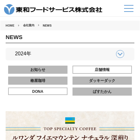
コ
ン
テ
ン
ツ
へ
会社案内
HOME
NEWS
ス
キ
ッ
NEWS
プ
お知らせ
店舗情報
椿屋珈琲
ダッキーダック
DONA
ぱすたかん