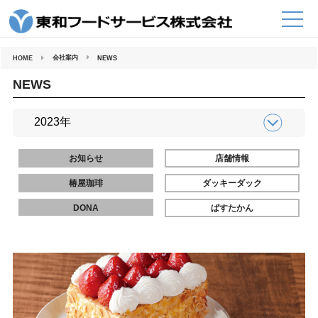
コ
ン
テ
ン
ツ
へ
会社案内
HOME
NEWS
ス
キ
ッ
NEWS
プ
お知らせ
店舗情報
椿屋珈琲
ダッキーダック
DONA
ぱすたかん