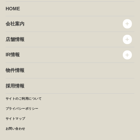
HOME
会社案内
トップメッセージ
店舗情報
企業情報
沿革
店舗情報
IR情報
セントラルキッチン
椿屋珈琲
サステナビリティ
ダッキーダック
IR情報
物件情報
NEWS
イタリアンダイニングDONA
IRニュース
ぱすたかん・こてがえし
中期経営計画
採用情報
店舗検索
月次報告
決算短信
サイトのご利用について
IRライブラリ
プライバシーポリシー
IRカレンダー
サイトマップ
株主の皆様へ
よくあるご質問 (株主優待制度)
お問い合わせ
お問い合わせ