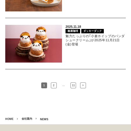
2025.11.18
椿屋珈琲
ダッキーダック
魅力たっぷりの｢小倉ホイップのパンダ
シュークリーム｣が2025年11月21日
(金)登場
…
1
2
11
>
会社案内
HOME
NEWS