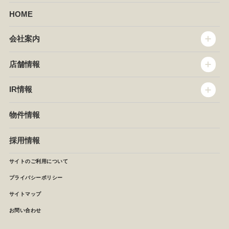
HOME
会社案内
トップメッセージ
店舗情報
企業情報
沿革
店舗情報
IR情報
セントラルキッチン
椿屋珈琲
サステナビリティ
ダッキーダック
IR情報
物件情報
NEWS
イタリアンダイニングDONA
IRニュース
ぱすたかん・こてがえし
中期経営計画
採用情報
店舗検索
月次報告
決算短信
サイトのご利用について
IRライブラリ
プライバシーポリシー
IRカレンダー
サイトマップ
株主の皆様へ
よくあるご質問 (株主優待制度)
お問い合わせ
お問い合わせ