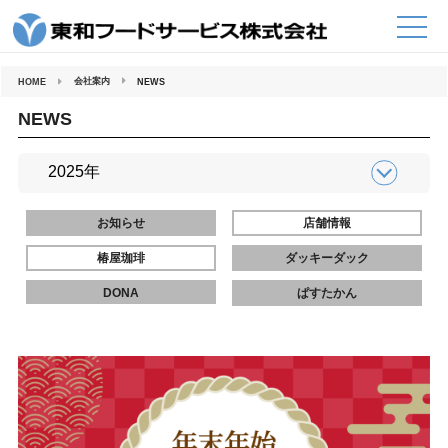
コ
ン
テ
ン
ツ
へ
会社案内
HOME
NEWS
ス
キ
ッ
NEWS
プ
お知らせ
店舗情報
椿屋珈琲
ダッキーダック
DONA
ぱすたかん