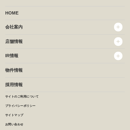
HOME
会社案内
トップメッセージ
店舗情報
企業情報
沿革
店舗情報
IR情報
セントラルキッチン
椿屋珈琲
サステナビリティ
ダッキーダック
IR情報
物件情報
NEWS
イタリアンダイニングDONA
IRニュース
ぱすたかん・こてがえし
中期経営計画
採用情報
店舗検索
月次報告
決算短信
サイトのご利用について
IRライブラリ
プライバシーポリシー
IRカレンダー
サイトマップ
株主の皆様へ
よくあるご質問 (株主優待制度)
お問い合わせ