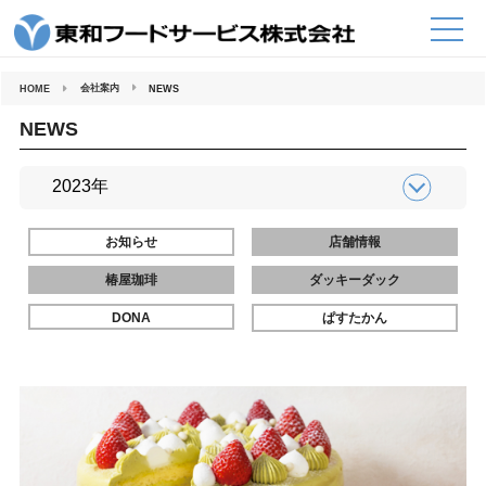
コ
ン
テ
ン
ツ
へ
会社案内
HOME
NEWS
ス
キ
ッ
NEWS
プ
お知らせ
店舗情報
椿屋珈琲
ダッキーダック
DONA
ぱすたかん