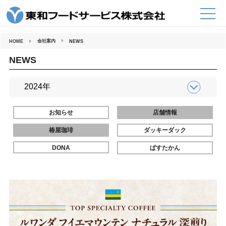
コ
ン
テ
ン
ツ
へ
会社案内
HOME
NEWS
ス
キ
ッ
NEWS
プ
お知らせ
店舗情報
椿屋珈琲
ダッキーダック
DONA
ぱすたかん