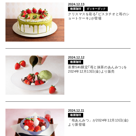
2024.12.13
椿屋珈琲
ダッキーダック
クリスマスを彩る｢ピスタチオと苺のシ
ョートケーキ｣が登場
2024.12.12
椿屋珈琲
茶寮SiKi限定｢苺と抹茶のあんみつ｣を
2024年12月13日(金)より販売
2024.12.11
椿屋珈琲
「苺あんみつ」が2024年12月13日(金)
より新登場