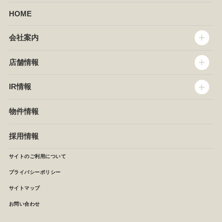
HOME
会社案内
トップメッセージ
店舗情報
企業情報
沿革
店舗情報
IR情報
セントラルキッチン
椿屋珈琲
サステナビリティ
ダッキーダック
IR情報
物件情報
NEWS
イタリアンダイニングDONA
IRニュース
ぱすたかん・こてがえし
中期経営計画
採用情報
店舗検索
月次報告
決算短信
サイトのご利用について
IRライブラリ
プライバシーポリシー
IRカレンダー
サイトマップ
株主の皆様へ
よくあるご質問 (株主優待制度)
お問い合わせ
お問い合わせ