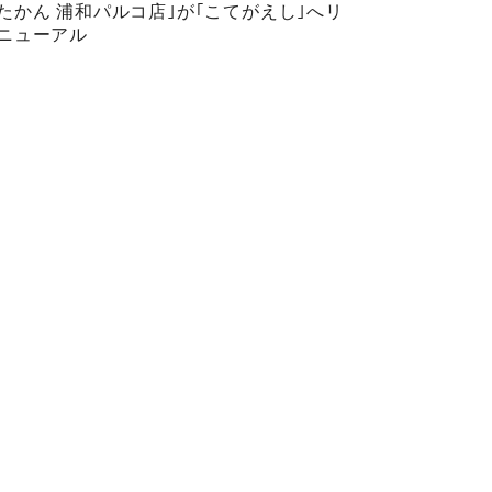
たかん 浦和パルコ店｣が｢こてがえし｣へリ
ニューアル