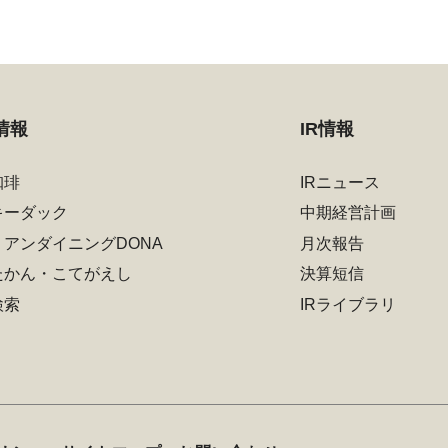
情報
IR情報
珈琲
IRニュース
キーダック
中期経営計画
リアンダイニングDONA
月次報告
たかん・こてがえし
決算短信
検索
IRライブラリ