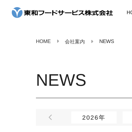
コ
ン
H
テ
ン
ツ
へ
ス
HOME
NEWS
会社案内
キ
ッ
プ
NEWS
2026年