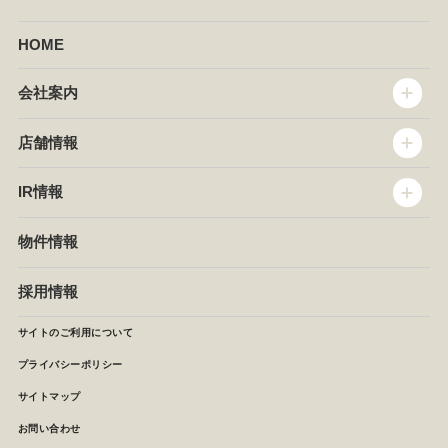
HOME
会社案内
トップメッセージ
店舗情報
企業情報
沿革
店舗情報
IR情報
セントラルキッチン
椿屋珈琲
サステナビリティ
ダッキーダック
IR情報
物件情報
NEWS
イタリアンダイニングDONA
IRニュース
ぱすたかん・こてがえし
中期経営計画
採用情報
店舗検索
月次報告
決算短信
サイトのご利用について
IRライブラリ
プライバシーポリシー
IRカレンダー
サイトマップ
株主の皆様へ
よくあるご質問 (株主優待制度)
お問い合わせ