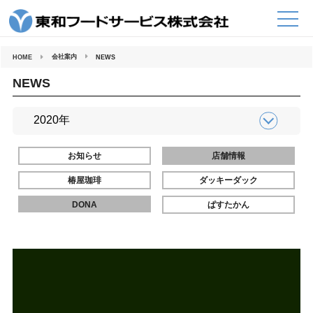
コ
ン
テ
ン
ツ
へ
会社案内
HOME
NEWS
ス
キ
ッ
NEWS
プ
お知らせ
店舗情報
椿屋珈琲
ダッキーダック
DONA
ぱすたかん