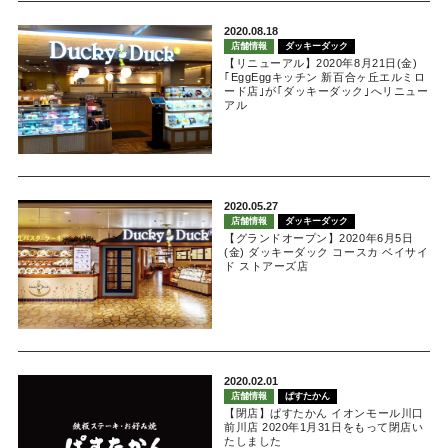
2020.08.18
店舗情報
ダッキーダック
【リニューアル】2020年8月21日(金)
｢EggEggキッチン 新百合ヶ丘エルミロ
ード店｣が｢ダッキーダック｣へリニュー
アル
2020.05.27
店舗情報
ダッキーダック
【グランドオープン】2020年6月5日
(金) ダッキーダック コースカ ベイサイ
ド ストアーズ店
2020.02.01
店舗情報
ぱすたかん
【閉店】ぱすたかん イオンモール川口
前川店 2020年1月31日をもって閉店い
たしました