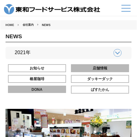
コ
ン
テ
ン
ツ
へ
会社案内
HOME
NEWS
ス
キ
ッ
NEWS
プ
お知らせ
店舗情報
椿屋珈琲
ダッキーダック
DONA
ぱすたかん