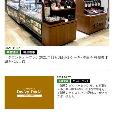
2021.11.02
店舗情報
椿屋珈琲
【グランドオープン】2021年11月3日(水) ケーキ･洋菓子 椿屋珈琲
調布パルコ店
2021.10.07
店舗情報
ダッキーダック
【閉店】ダッキーダックカフェ 町田ジ
ョルナ店 2021年9月30日の営業をもっ
て閉店いたしました ご愛顧ありがとう
ございました