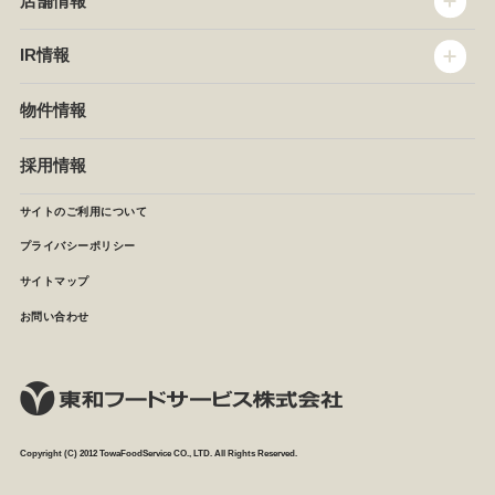
店舗情報
企業情報
沿革
店舗情報
IR情報
セントラルキッチン
椿屋珈琲
サステナビリティ
ダッキーダック
IR情報
物件情報
NEWS
イタリアンダイニングDONA
IRニュース
ぱすたかん・こてがえし
中期経営計画
採用情報
店舗検索
月次報告
決算短信
サイトのご利用について
IRライブラリ
プライバシーポリシー
IRカレンダー
サイトマップ
株主の皆様へ
よくあるご質問 (株主優待制度)
お問い合わせ
お問い合わせ
Copyright (C) 2012 TowaFoodService CO., LTD. All Rights Reserved.