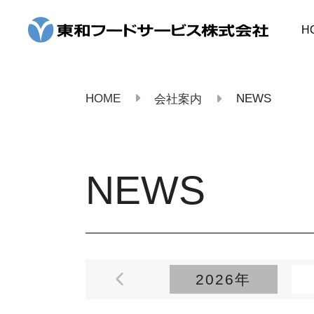
コ
ン
H
テ
ン
ツ
へ
ス
HOME
NEWS
会社案内
キ
ッ
プ
NEWS
2026年