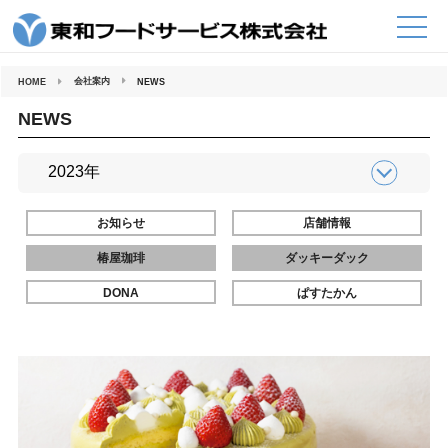
コ
ン
テ
ン
ツ
へ
会社案内
HOME
NEWS
ス
キ
ッ
NEWS
プ
お知らせ
店舗情報
椿屋珈琲
ダッキーダック
DONA
ぱすたかん