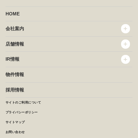
HOME
会社案内
トップメッセージ
店舗情報
企業情報
沿革
店舗情報
IR情報
セントラルキッチン
椿屋珈琲
サステナビリティ
ダッキーダック
IR情報
物件情報
NEWS
イタリアンダイニングDONA
IRニュース
ぱすたかん・こてがえし
中期経営計画
採用情報
店舗検索
月次報告
決算短信
サイトのご利用について
IRライブラリ
プライバシーポリシー
IRカレンダー
サイトマップ
株主の皆様へ
よくあるご質問 (株主優待制度)
お問い合わせ