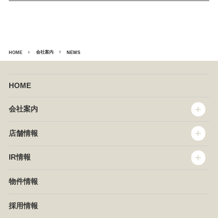
会社案内
HOME
NEWS
HOME
会社案内
トップメッセージ
店舗情報
企業情報
沿革
店舗情報
IR情報
セントラルキッチン
椿屋珈琲
サステナビリティ
ダッキーダック
IR情報
物件情報
NEWS
イタリアンダイニングDONA
IRニュース
ぱすたかん・こてがえし
中期経営計画
採用情報
店舗検索
月次報告