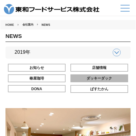
コ
ン
テ
ン
ツ
へ
会社案内
HOME
NEWS
ス
キ
ッ
NEWS
プ
お知らせ
店舗情報
椿屋珈琲
ダッキーダック
DONA
ぱすたかん