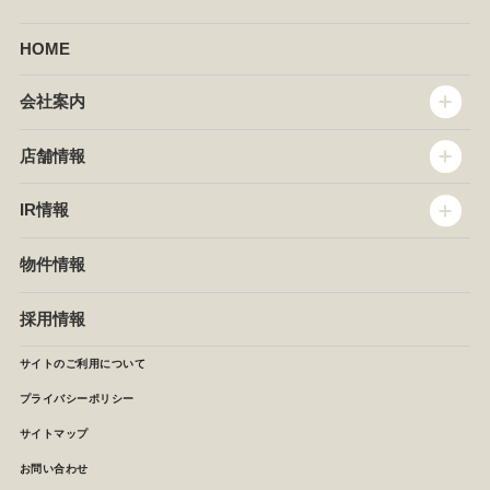
HOME
会社案内
トップメッセージ
店舗情報
企業情報
沿革
店舗情報
IR情報
セントラルキッチン
椿屋珈琲
サステナビリティ
ダッキーダック
IR情報
物件情報
NEWS
イタリアンダイニングDONA
IRニュース
ぱすたかん・こてがえし
中期経営計画
採用情報
店舗検索
月次報告
決算短信
サイトのご利用について
IRライブラリ
プライバシーポリシー
IRカレンダー
サイトマップ
株主の皆様へ
よくあるご質問 (株主優待制度)
お問い合わせ