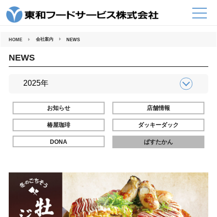
コ
ン
テ
ン
ツ
へ
会社案内
HOME
NEWS
ス
キ
ッ
NEWS
プ
お知らせ
店舗情報
椿屋珈琲
ダッキーダック
DONA
ぱすたかん