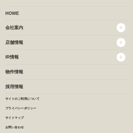
HOME
会社案内
トップメッセージ
店舗情報
企業情報
沿革
店舗情報
IR情報
セントラルキッチン
椿屋珈琲
サステナビリティ
ダッキーダック
IR情報
物件情報
NEWS
イタリアンダイニングDONA
IRニュース
ぱすたかん・こてがえし
中期経営計画
採用情報
店舗検索
月次報告
決算短信
サイトのご利用について
IRライブラリ
プライバシーポリシー
IRカレンダー
サイトマップ
株主の皆様へ
よくあるご質問 (株主優待制度)
お問い合わせ