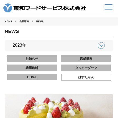
コ
ン
テ
ン
ツ
へ
会社案内
HOME
NEWS
ス
キ
ッ
NEWS
プ
お知らせ
店舗情報
椿屋珈琲
ダッキーダック
DONA
ぱすたかん