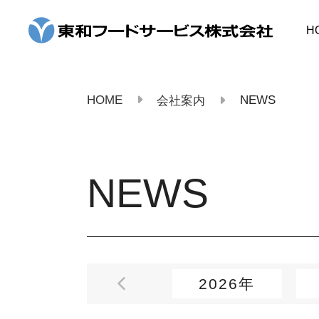
コ
ン
H
テ
ン
ツ
へ
ス
HOME
NEWS
会社案内
キ
ッ
プ
NEWS
2026年