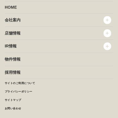
HOME
会社案内
トップメッセージ
店舗情報
企業情報
沿革
店舗情報
IR情報
セントラルキッチン
椿屋珈琲
サステナビリティ
ダッキーダック
IR情報
物件情報
NEWS
イタリアンダイニングDONA
IRニュース
ぱすたかん・こてがえし
中期経営計画
採用情報
店舗検索
月次報告
決算短信
サイトのご利用について
IRライブラリ
プライバシーポリシー
IRカレンダー
サイトマップ
株主の皆様へ
よくあるご質問 (株主優待制度)
お問い合わせ
お問い合わせ