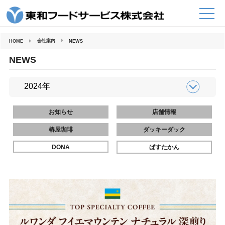
コ
ン
テ
ン
ツ
へ
会社案内
HOME
NEWS
ス
キ
ッ
NEWS
プ
お知らせ
店舗情報
椿屋珈琲
ダッキーダック
DONA
ぱすたかん