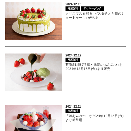
2024.12.13
椿屋珈琲
ダッキーダック
クリスマスを彩る｢ピスタチオと苺のシ
ョートケーキ｣が登場
2024.12.12
椿屋珈琲
茶寮SiKi限定｢苺と抹茶のあんみつ｣を
2024年12月13日(金)より販売
2024.12.11
椿屋珈琲
「苺あんみつ」が2024年12月13日(金)
より新登場