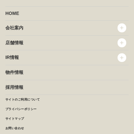
HOME
会社案内
トップメッセージ
店舗情報
企業情報
沿革
店舗情報
IR情報
セントラルキッチン
椿屋珈琲
サステナビリティ
ダッキーダック
IR情報
物件情報
NEWS
イタリアンダイニングDONA
IRニュース
ぱすたかん・こてがえし
中期経営計画
採用情報
店舗検索
月次報告
決算短信
サイトのご利用について
IRライブラリ
プライバシーポリシー
IRカレンダー
サイトマップ
株主の皆様へ
よくあるご質問 (株主優待制度)
お問い合わせ