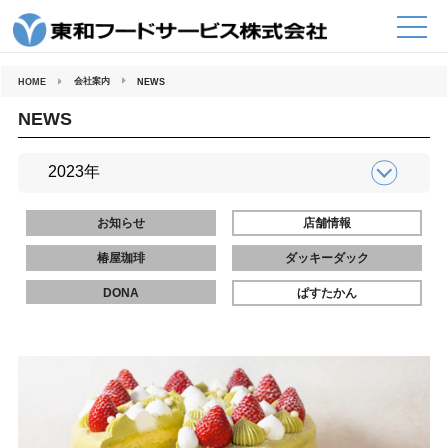
コ
ン
テ
ン
ツ
へ
会社案内
HOME
NEWS
ス
キ
ッ
NEWS
プ
お知らせ
店舗情報
椿屋珈琲
ダッキーダック
DONA
ぱすたかん