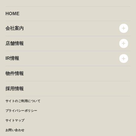
HOME
会社案内
トップメッセージ
店舗情報
企業情報
沿革
店舗情報
IR情報
セントラルキッチン
椿屋珈琲
サステナビリティ
ダッキーダック
IR情報
物件情報
NEWS
イタリアンダイニングDONA
IRニュース
ぱすたかん・こてがえし
中期経営計画
採用情報
店舗検索
月次報告
決算短信
サイトのご利用について
IRライブラリ
プライバシーポリシー
IRカレンダー
サイトマップ
株主の皆様へ
よくあるご質問 (株主優待制度)
お問い合わせ