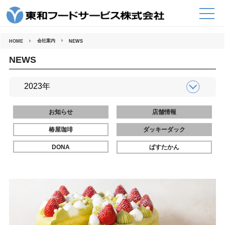
コ
ン
テ
ン
ツ
へ
会社案内
HOME
NEWS
ス
キ
ッ
NEWS
プ
お知らせ
店舗情報
椿屋珈琲
ダッキーダック
DONA
ぱすたかん