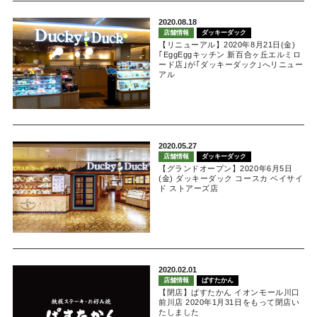
2020.08.18
店舗情報
ダッキーダック
【リニューアル】2020年8月21日(金)
｢EggEggキッチン 新百合ヶ丘エルミロ
ード店｣が｢ダッキーダック｣へリニュー
アル
2020.05.27
店舗情報
ダッキーダック
【グランドオープン】2020年6月5日
(金) ダッキーダック コースカ ベイサイ
ド ストアーズ店
2020.02.01
店舗情報
ぱすたかん
【閉店】ぱすたかん イオンモール川口
前川店 2020年1月31日をもって閉店い
たしました