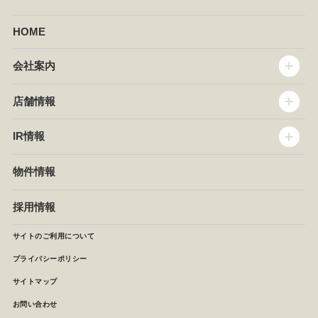
HOME
会社案内
トップメッセージ
店舗情報
企業情報
沿革
店舗情報
IR情報
セントラルキッチン
椿屋珈琲
サステナビリティ
ダッキーダック
IR情報
物件情報
NEWS
イタリアンダイニングDONA
IRニュース
ぱすたかん・こてがえし
中期経営計画
採用情報
店舗検索
月次報告
決算短信
サイトのご利用について
IRライブラリ
プライバシーポリシー
IRカレンダー
サイトマップ
株主の皆様へ
よくあるご質問 (株主優待制度)
お問い合わせ