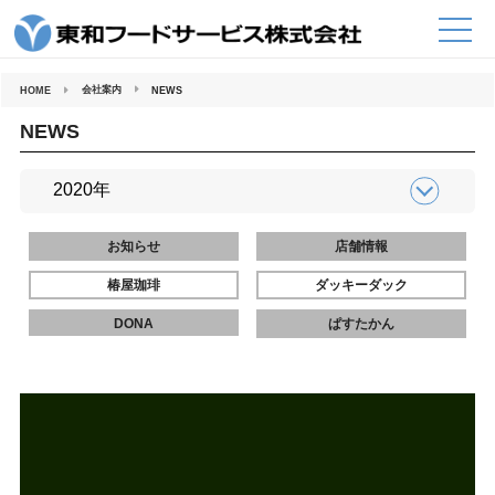
コ
ン
テ
ン
ツ
へ
会社案内
HOME
NEWS
ス
キ
ッ
NEWS
プ
お知らせ
店舗情報
椿屋珈琲
ダッキーダック
DONA
ぱすたかん