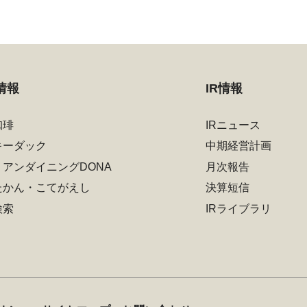
情報
IR情報
珈琲
IRニュース
キーダック
中期経営計画
リアンダイニングDONA
月次報告
たかん・こてがえし
決算短信
検索
IRライブラリ