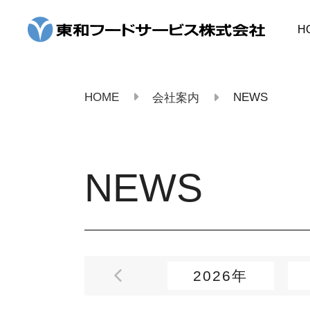
コ
ン
H
テ
ン
ツ
へ
ス
HOME
NEWS
会社案内
キ
ッ
プ
NEWS
2026年