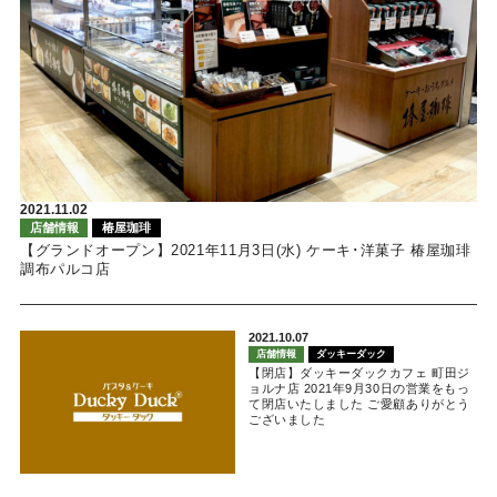
2021.11.02
店舗情報
椿屋珈琲
【グランドオープン】2021年11月3日(水) ケーキ･洋菓子 椿屋珈琲
調布パルコ店
2021.10.07
店舗情報
ダッキーダック
【閉店】ダッキーダックカフェ 町田ジ
ョルナ店 2021年9月30日の営業をもっ
て閉店いたしました ご愛顧ありがとう
ございました