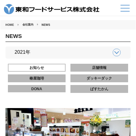
コ
ン
テ
ン
ツ
へ
会社案内
HOME
NEWS
ス
キ
ッ
NEWS
プ
お知らせ
店舗情報
椿屋珈琲
ダッキーダック
DONA
ぱすたかん