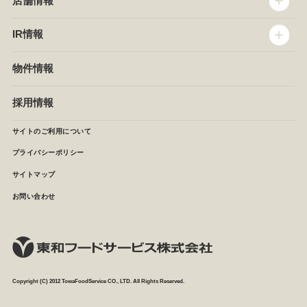
店舗情報
企業情報
沿革
店舗情報
IR情報
セントラルキッチン
椿屋珈琲
サステナビリティ
ダッキーダック
IR情報
物件情報
NEWS
イタリアンダイニングDONA
IRニュース
ぱすたかん・こてがえし
中期経営計画
採用情報
店舗検索
月次報告
決算短信
サイトのご利用について
IRライブラリ
プライバシーポリシー
IRカレンダー
サイトマップ
株主の皆様へ
よくあるご質問 (株主優待制度)
お問い合わせ
お問い合わせ
Copyright (C) 2012 TowaFoodService CO., LTD. All Rights Reserved.