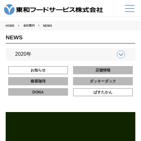
コ
ン
テ
ン
ツ
へ
会社案内
HOME
NEWS
ス
キ
ッ
NEWS
プ
お知らせ
店舗情報
椿屋珈琲
ダッキーダック
DONA
ぱすたかん