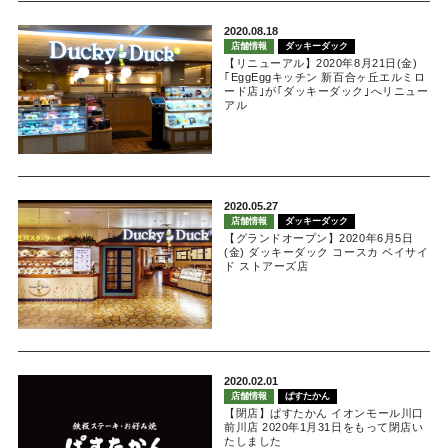
2020.08.18
店舗情報
ダッキーダック
【リニューアル】2020年8月21日(金)
｢EggEggキッチン 新百合ヶ丘エルミロ
ード店｣が｢ダッキーダック｣へリニュー
アル
2020.05.27
店舗情報
ダッキーダック
【グランドオープン】2020年6月5日
(金) ダッキーダック コースカ ベイサイ
ド ストアーズ店
2020.02.01
店舗情報
ぱすたかん
【閉店】ぱすたかん イオンモール川口
前川店 2020年1月31日をもって閉店い
たしました