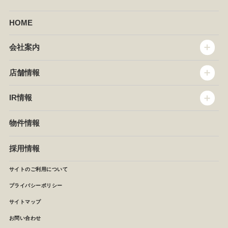
HOME
会社案内
トップメッセージ
店舗情報
企業情報
沿革
店舗情報
IR情報
セントラルキッチン
椿屋珈琲
サステナビリティ
ダッキーダック
IR情報
物件情報
NEWS
イタリアンダイニングDONA
IRニュース
ぱすたかん・こてがえし
中期経営計画
採用情報
店舗検索
月次報告
決算短信
サイトのご利用について
IRライブラリ
プライバシーポリシー
IRカレンダー
サイトマップ
株主の皆様へ
よくあるご質問 (株主優待制度)
お問い合わせ