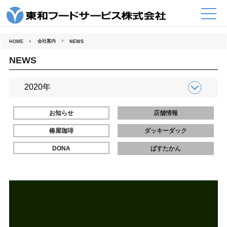
コ
ン
テ
ン
ツ
へ
会社案内
HOME
NEWS
ス
キ
ッ
NEWS
プ
お知らせ
店舗情報
椿屋珈琲
ダッキーダック
DONA
ぱすたかん