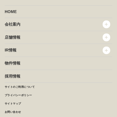
HOME
会社案内
トップメッセージ
店舗情報
企業情報
沿革
店舗情報
IR情報
セントラルキッチン
椿屋珈琲
サステナビリティ
ダッキーダック
IR情報
物件情報
NEWS
イタリアンダイニングDONA
IRニュース
ぱすたかん・こてがえし
中期経営計画
採用情報
店舗検索
月次報告
決算短信
サイトのご利用について
IRライブラリ
プライバシーポリシー
IRカレンダー
サイトマップ
株主の皆様へ
よくあるご質問 (株主優待制度)
お問い合わせ