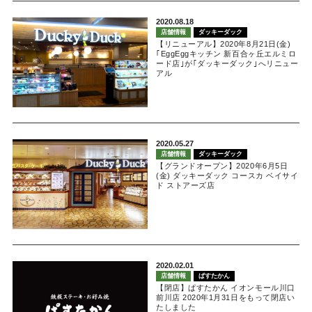
2020.08.18
店舗情報
ダッキーダック
【リニューアル】2020年8月21日(金)
｢EggEggキッチン 新百合ヶ丘エルミロ
ード店｣が｢ダッキーダック｣へリニュー
アル
2020.05.27
店舗情報
ダッキーダック
【グランドオープン】2020年6月5日
(金) ダッキーダック コースカ ベイサイ
ド ストアーズ店
2020.02.01
店舗情報
ぱすたかん
【閉店】ぱすたかん イオンモール川口
前川店 2020年1月31日をもって閉店い
たしました