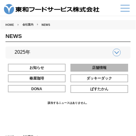
コ
ン
テ
ン
ツ
へ
会社案内
HOME
NEWS
ス
キ
ッ
NEWS
プ
お知らせ
店舗情報
椿屋珈琲
ダッキーダック
DONA
ぱすたかん
該当するニュースはありません。