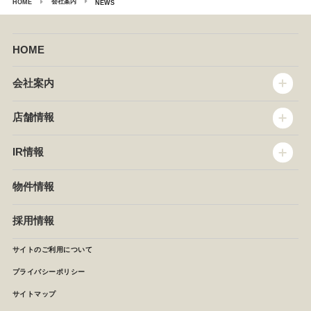
会社案内
HOME
NEWS
HOME
会社案内
トップメッセージ
店舗情報
企業情報
沿革
店舗情報
IR情報
セントラルキッチン
椿屋珈琲
サステナビリティ
ダッキーダック
IR情報
物件情報
NEWS
イタリアンダイニングDONA
IRニュース
ぱすたかん・こてがえし
中期経営計画
採用情報
店舗検索
月次報告
決算短信
サイトのご利用について
IRライブラリ
プライバシーポリシー
IRカレンダー
サイトマップ
株主の皆様へ