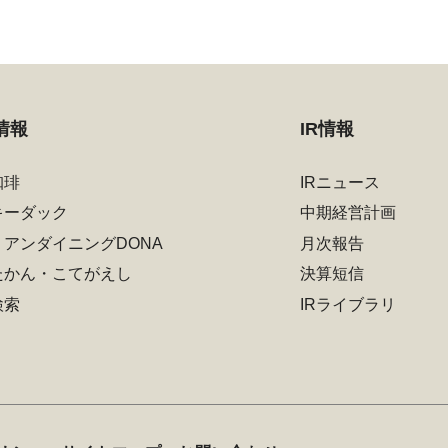
情報
IR情報
珈琲
IRニュース
キーダック
中期経営計画
リアンダイニングDONA
月次報告
たかん・こてがえし
決算短信
検索
IRライブラリ