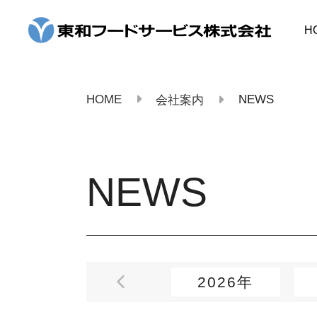
コ
ン
H
テ
ン
ツ
へ
ス
HOME
NEWS
会社案内
キ
ッ
プ
NEWS
2026年