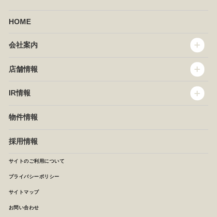
HOME
会社案内
トップメッセージ
店舗情報
企業情報
沿革
店舗情報
IR情報
セントラルキッチン
椿屋珈琲
サステナビリティ
ダッキーダック
IR情報
物件情報
NEWS
イタリアンダイニングDONA
IRニュース
ぱすたかん・こてがえし
中期経営計画
採用情報
店舗検索
月次報告
決算短信
サイトのご利用について
IRライブラリ
プライバシーポリシー
IRカレンダー
サイトマップ
株主の皆様へ
よくあるご質問 (株主優待制度)
お問い合わせ