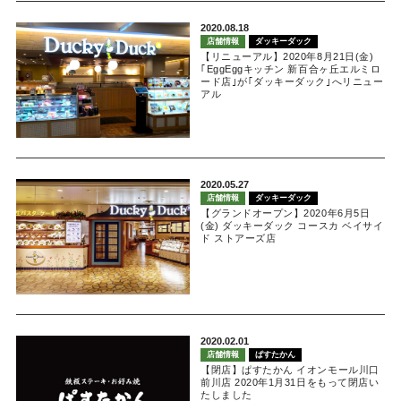
2020.08.18
店舗情報
ダッキーダック
【リニューアル】2020年8月21日(金)
｢EggEggキッチン 新百合ヶ丘エルミロ
ード店｣が｢ダッキーダック｣へリニュー
アル
2020.05.27
店舗情報
ダッキーダック
【グランドオープン】2020年6月5日
(金) ダッキーダック コースカ ベイサイ
ド ストアーズ店
2020.02.01
店舗情報
ぱすたかん
【閉店】ぱすたかん イオンモール川口
前川店 2020年1月31日をもって閉店い
たしました