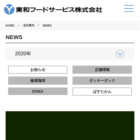
コ
ン
テ
ン
ツ
へ
会社案内
HOME
NEWS
ス
キ
ッ
NEWS
プ
お知らせ
店舗情報
椿屋珈琲
ダッキーダック
DONA
ぱすたかん