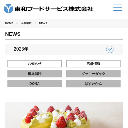
コ
ン
テ
ン
ツ
へ
会社案内
HOME
NEWS
ス
キ
ッ
NEWS
プ
お知らせ
店舗情報
椿屋珈琲
ダッキーダック
DONA
ぱすたかん