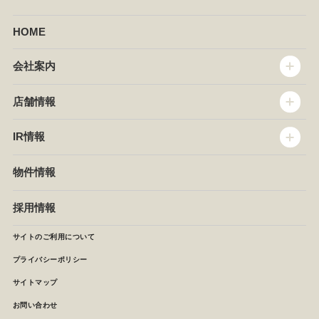
HOME
会社案内
トップメッセージ
店舗情報
企業情報
沿革
店舗情報
IR情報
セントラルキッチン
椿屋珈琲
サステナビリティ
ダッキーダック
IR情報
物件情報
NEWS
イタリアンダイニングDONA
IRニュース
ぱすたかん・こてがえし
中期経営計画
採用情報
店舗検索
月次報告
決算短信
サイトのご利用について
IRライブラリ
プライバシーポリシー
IRカレンダー
サイトマップ
株主の皆様へ
よくあるご質問 (株主優待制度)
お問い合わせ