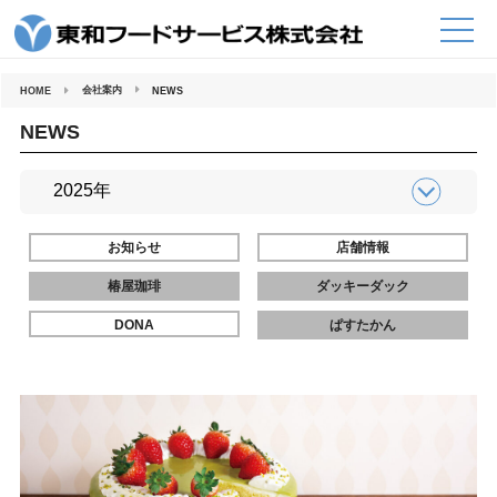
コ
ン
テ
ン
ツ
へ
会社案内
HOME
NEWS
ス
キ
ッ
NEWS
プ
お知らせ
店舗情報
椿屋珈琲
ダッキーダック
DONA
ぱすたかん