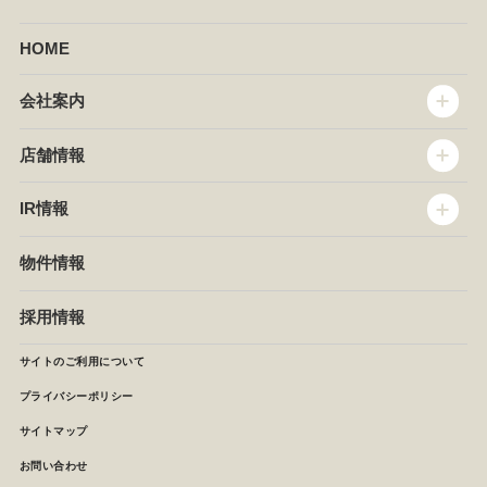
HOME
会社案内
トップメッセージ
店舗情報
企業情報
沿革
店舗情報
IR情報
セントラルキッチン
椿屋珈琲
サステナビリティ
ダッキーダック
IR情報
物件情報
NEWS
イタリアンダイニングDONA
IRニュース
ぱすたかん・こてがえし
中期経営計画
採用情報
店舗検索
月次報告
決算短信
サイトのご利用について
IRライブラリ
プライバシーポリシー
IRカレンダー
サイトマップ
株主の皆様へ
よくあるご質問 (株主優待制度)
お問い合わせ