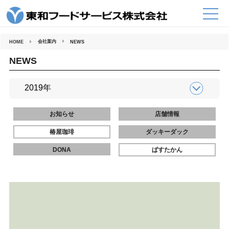
コ
ン
テ
ン
ツ
へ
会社案内
HOME
NEWS
ス
キ
ッ
NEWS
プ
お知らせ
店舗情報
椿屋珈琲
ダッキーダック
DONA
ぱすたかん