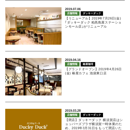
2019.07.06
店舗情報
ダッキーダック
【リニューアル】2019年7月26日(金)
｢ダッキーダック 柏髙島屋ステーショ
ンモール店｣がリニューアル
2019.04.16
店舗情報
椿屋珈琲
【グランドオープン】2019年4月26日
(金) 椿屋カフェ 池袋東口店
2019.03.28
店舗情報
ダッキーダック
【閉店】ダッキーダック 横須賀店はシ
ョッパーズプラザ横須賀一時休業のた
め、2019年3月31日をもって閉店いた