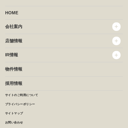
HOME
会社案内
トップメッセージ
店舗情報
企業情報
沿革
店舗情報
IR情報
セントラルキッチン
椿屋珈琲
サステナビリティ
ダッキーダック
IR情報
物件情報
NEWS
イタリアンダイニングDONA
IRニュース
ぱすたかん・こてがえし
中期経営計画
採用情報
店舗検索
月次報告
決算短信
サイトのご利用について
IRライブラリ
プライバシーポリシー
IRカレンダー
サイトマップ
株主の皆様へ
よくあるご質問 (株主優待制度)
お問い合わせ