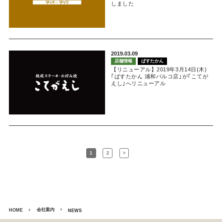
しました
2019.03.09
店舗情報
ぱすたかん
【リニューアル】2019年3月14日(木)
｢ぱすたかん 浦和パルコ店｣が｢こてが
えし｣へリニューアル
1
2
>
会社案内
HOME
NEWS